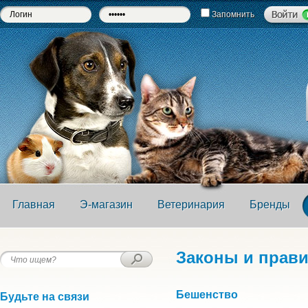
Запомнить
Главная
Э-магазин
Ветеринария
Бренды
Законы и прав
Бешенство
Будьте на связи