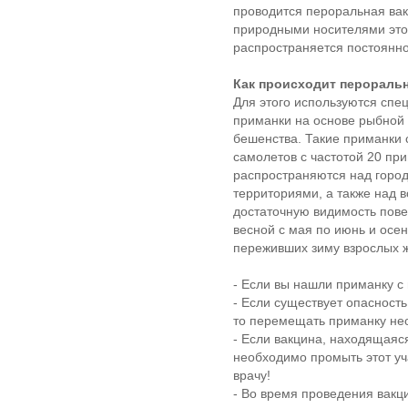
проводится пероральная ва
природными носителями этог
распространяется постоянно
Как происходит пероральн
Для этого используются спе
приманки на основе рыбной 
бешенства. Такие приманки 
самолетов с частотой 20 пр
распространяются над горо
территориями, а также над 
достаточную видимость пове
весной с мая по июнь и осен
переживших зиму взрослых ж
- Если вы нашли приманку с 
- Если существует опасность
то перемещать приманку нео
- Если вакцина, находящаяся 
необходимо промыть этот уч
врачу!
- Во время проведения вакц