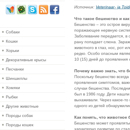
Источник:
Veterinaar- ja Toi
Что такое бешенство и ка
Бешенство – это острое вир
поражающее нервную систему
Собаки
Заболевание передается, в 
Кошки
рану попадает слюна. Зара
животного в глаз, нос, рот и
Хорьки
редко. Особо опасным являе
10 (15) дней до проявления
Декоративные крысы
Песчанки
Почему важно знать, что 
Поскольку бешенство всегда
Шиншиллы
проявления симптомов, важн
Хомяки
случаи бешенства. Последни
был в 1986 году. Дети нашл
Рыбки
выхаживали. Через какое-то
одного из детей обнаружили
Другие животные
Породы собак
Как понять, что животное
Бешенство может проявляться
Породы кошек
характерно развитие по ста