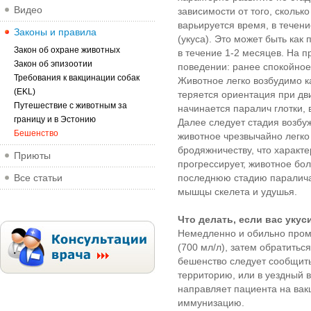
Видео
зависимости от того, сколь
варьируется время, в течен
Законы и правила
(укуса). Это может быть как 
Закон об охране животных
в течение 1-2 месяцев. На 
Закон об эпизоотии
поведении: ранее спокойное
Требования к вакцинации собак
Животное легко возбудимо ка
(EKL)
теряется ориентация при дв
Путешествие с животным за
начинается паралич глотки, 
границу и в Эстонию
Далее следует стадия возбуж
Бешенство
животное чрезвычайно легко 
бродяжничеству, что характе
Приюты
прогрессирует, животное бо
Все статьи
последнюю стадию паралича.
мышцы скелета и удушья.
Что делать, если вас уку
Немедленно и обильно промы
(700 мл/л), затем обратитьс
бешенство следует сообщит
территорию, или в уездный 
направляет пациента на вак
иммунизацию.