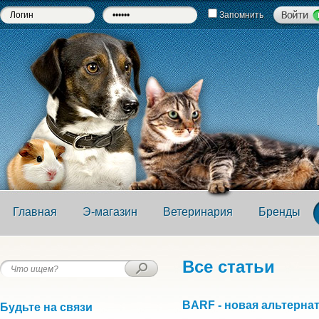
Запомнить
Главная
Э-магазин
Ветеринария
Бренды
Все статьи
BARF - новая альтерна
Будьте на связи