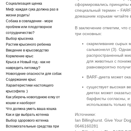
Социализация щенка
сформировались принципы к
Миф: каждая сука должна раз в
специальный термин – FARF,
жизни родить!
домашним хорькам читайте 
Собака в совладении - море
проблем или плодотворное
В заключение отметим, что 
сотрудничество?
три основных:
Выбор крысенка
скармливание сырых м
Растим крысиного ребенка
сальмонелл (3). Однак
Введение в крысоводство
распространенный миф
Кормление крыс
для животных с пони
Крыса и Новый год - как не
равновероятно получит
навредить питомцу?
Новогодние опасности для собак
BARF-диета может ока
Содержание крыс
Характеристики настоящего
существует высокая в
крысофила :)
диетах может оказать
Как уберечь новогоднюю елку от
барфисты согласны, и 
кошки и наоборот
использовать только п
Что должна уметь ваша кошка
Источники:
Как и где выбрать котенка
Ian Billinghurst. Give Your Do
Выбор здорового котенка
0646160281
Вспомогательные средства при