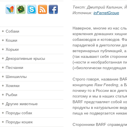
Текст: Дмитрий Калинин, 
Источник:
inFerretGroup
Наверное, многие из нас сл
Собаки
кормления домашних хищник
собаководов и котоводов. Ф
Кошки
парадигмой в диетологии до
Хорьки
ветеринарных публикаций, а
(так называют себя сторонн
Декоративные крысы
(«кости и необработанная п
Песчанки
(«биологически подходящая
Шиншиллы
Строго говоря, название BA
концепцию
Raw Feeding
, а 
Хомяки
почему-то в России все дие
Рыбки
поэтому и мы в наших стать
BARF представляет собой хо
Другие животные
продукты в натуральном вид
Породы собак
пища не подвергается никак
Породы кошек
Сторонники BARF справедли