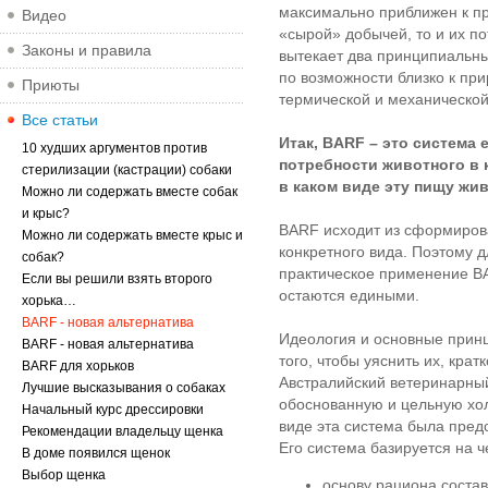
максимально приближен к п
Видео
«сырой» добычей, то и их п
Законы и правила
вытекает два принципиальны
по возможности близко к при
Приюты
термической и механической
Все статьи
Итак, BARF – это система 
10 худших аргументов против
потребности животного в к
стерилизации (кастрации) собаки
в каком виде эту пищу жи
Можно ли содержать вместе собак
и крыс?
BARF исходит из сформиров
Можно ли содержать вместе крыс и
конкретного вида. Поэтому д
собак?
практическое применение B
Если вы решили взять второго
остаются едиными.
хорька…
BARF - новая альтернатива
Идеология и основные принц
BARF - новая альтернатива
того, чтобы уяснить их, кр
BARF для хорьков
Австралийский ветеринарный 
Лучшие высказывания о собаках
обоснованную и цельную хол
Начальный курс дрессировки
виде эта система была предс
Рекомендации владельцу щенка
Его система базируется на ч
В доме появился щенок
Выбор щенка
основу рациона состав