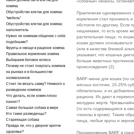
Какой должна быть клетка для
«собачьи» нюансы, останавл
хомяка
Обустройство клетки для хомяка:
Практически одновременно с
"мебель"
кормления стал проникать и
Обустройство клетки для хомяка:
обстояли по-другому. Если 
наполнитель
хищниками, то есть кроме ж
Нужно ли хомякам общение с себе
растительная пища, то кошк
подобными?
кошек должен основываться
Фрукты и овощи в рационе хомяка
(или в качестве близкой альт
Правильное кормление хомяка
указывает, что кошачья диет
Выбираем беговое колесо
больше животных протеинов 
Почему не стоит покупать хомяков
происхождения (2).
на рынках и в большинстве
зоомагазинов
BARF-меню для кошек (по сис
Стоит ли вязать самку? Немного о
мясных косточек, 15-25% су
разведении хомяков
обязательны, и их добавлен
Что делать, если хомяк плохо
рациона. Их дают в перемоло
пахнет?
желудках жертв. Чрезвычайн
Самая большая собака в мире
(то есть содержащиеся в о
Кто такие разведенцы?
глюкозы в крови). Таким об
Стареющая собака
пища, любые крупы и зерно
Правда ли, что у дворняг крепче
здоровье?
Проникновение BARF в среду