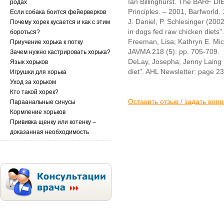
Ian Billinghurst. The BARF D
родах
Principles. – 2001, Barfworld.
Если собака боится фейерверков
J. Daniel, P. Schlesinger (2002
Почему хорек кусается и как с этим
in dogs fed raw chicken diets"
бороться?
Freeman, Lisa; Kathryn E. Mich
Приучение хорька к лотку
JAVMA 218 (5): pp. 705-709.
Зачем нужно кастрировать хорька?
DeLay, Josepha; Jenny Laing (
Язык хорьков
diet". AHL Newsletter: page 23
Игрушки для хорька
Уход за хорьком
Кто такой хорек?
Оставить отзыв / задать воп
Параанальные синусы
Кормление хорьков
Прививка щенку или котенку –
доказанная необходимость