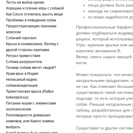
Тесты на выбор щенка
пища должна быть раз
Хорошие и плохие игры с собакой
никогда не скармливат
Как Сисси отучилась грызть вещи
по мере надобности д
Проблемы в поведении собак
Предостерегающие признаки
Профессиональные барфисты
агрессии
должен подбираться индиви
Собачий гороскоп
рацион, который использова
Крысы в зоомагазине. Взгляд с
Утро: куриные крылья или ше
другой стороны прилавка
комплекс витаминов В;
Ритуал приветствия
Вечер: смесь сырых овощей 
Собака-разрушитель
кости.
Почему собаки метят людей?
Храм крыс в Индии
Может показаться, что ничег
Неписаный кодекс
натуральными продуктами, 
собаковладельцев
не так. Как отмечает больши
Туркестанская крыса (Rattus
существовало такой системы
turkestanicus)
подходе, то есть которая уч
Питание кошки с элементами
собак. Раньше натуральные 
зоопсихологии
таблиц, разработанных для 
Разновидности домашних
которые просто проецировал
хомячков, или Какого хомяка
выбрать
Существуют и другие систем