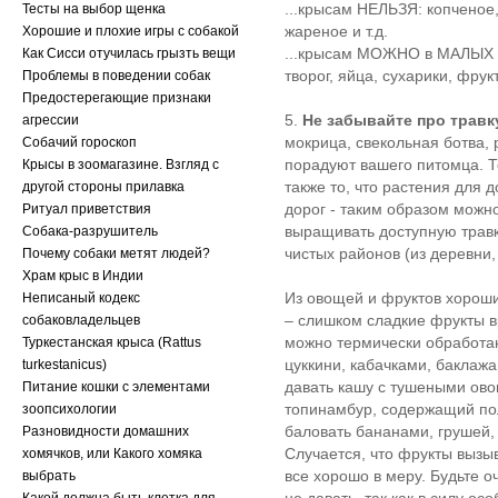
...крысам НЕЛЬЗЯ: копченое,
Тесты на выбор щенка
жареное и т.д.
Хорошие и плохие игры с собакой
...крысам МОЖНО в МАЛЫХ ко
Как Сисси отучилась грызть вещи
творог, яйца, сухарики, фрук
Проблемы в поведении собак
Предостерегающие признаки
5.
Не забывайте про травк
агрессии
мокрица, свекольная ботва,
Собачий гороскоп
порадуют вашего питомца. Т
Крысы в зоомагазине. Взгляд с
также то, что растения для 
другой стороны прилавка
дорог - таким образом можн
Ритуал приветствия
выращивать доступную травк
Собака-разрушитель
чистых районов (из деревни, 
Почему собаки метят людей?
Храм крыс в Индии
Из овощей и фруктов хороши:
Неписаный кодекс
– слишком сладкие фрукты в
собаковладельцев
можно термически обработа
Туркестанская крыса (Rattus
цуккини, кабачками, баклаж
turkestanicus)
давать кашу с тушеными ово
Питание кошки с элементами
топинамбур, содержащий по
зоопсихологии
баловать бананами, грушей,
Разновидности домашних
Случается, что фрукты вызы
хомячков, или Какого хомяка
все хорошо в меру. Будьте 
выбрать