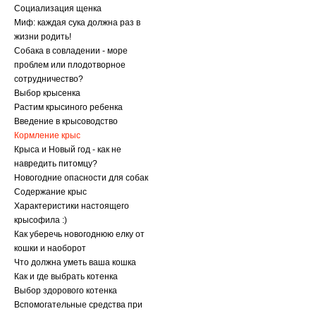
Социализация щенка
Миф: каждая сука должна раз в
жизни родить!
Собака в совладении - море
проблем или плодотворное
сотрудничество?
Выбор крысенка
Растим крысиного ребенка
Введение в крысоводство
Кормление крыс
Крыса и Новый год - как не
навредить питомцу?
Новогодние опасности для собак
Содержание крыс
Характеристики настоящего
крысофила :)
Как уберечь новогоднюю елку от
кошки и наоборот
Что должна уметь ваша кошка
Как и где выбрать котенка
Выбор здорового котенка
Вспомогательные средства при