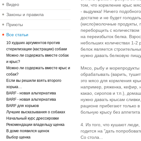
Видео
том, что кормление крыс мя
- выдумка! Ничего подобного
Законы и правила
достатке и не будет голодат
(кисло)молочные продукты, 
Приюты
переборщить с количеством 
Все статьи
на переизбыток белка. Взро
небольших количествах 1-2 р
10 худших аргументов против
белок является строительн
стерилизации (кастрации) собаки
нужно давать белковую пищу
Можно ли содержать вместе собак
и крыс?
Мясо, рыбу и морепродукты 
Можно ли содержать вместе крыс и
обрабатывать (варить, тушит
собак?
это мясо для кормления кры
Если вы решили взять второго
например, ряженка, кефир, н
хорька…
какао, сиропов и т.п.), дом
BARF - новая альтернатива
нужно давать крысам сливки,
BARF - новая альтернатива
рационе прибегают только в
BARF для хорьков
больную крысу без аппетита 
Лучшие высказывания о собаках
Начальный курс дрессировки
4. Из того, что кушают люди
Рекомендации владельцу щенка
годится на "дать попробоват
В доме появился щенок
Со стола...
Выбор щенка