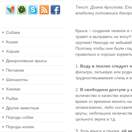
Текст: Диана Архипова; Ел
владелец питомника декорат
Крыса – создание нежное и л
Собаки
травят и вытравить не могут!
Кошки
хрупкие! Никогда не забывай
Поэтому чтобы они были гла
Хорьки
правильно и хорошо кормить.
Декоративные крысы
1.
Воду в поилке следует 
Песчанки
фильтра, питьевую или родни
трудноотмываемая слизь и в
Шиншиллы
Хомяки
2.
В свободном доступе у 
количество и качество корм
Рыбки
время от времени менять на
зоомагазинах, либо составл
Другие животные
крупы, небольшое количеств
Породы собак
цельного зерна и т.д.
Породы кошек
3. Хоть крыса и грызун,
ей н