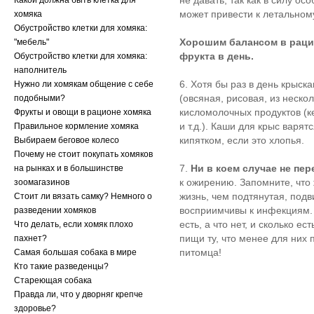
не давать, так как в силу о
Какой должна быть клетка для
может привести к летальном
хомяка
Обустройство клетки для хомяка:
Хорошим балансом в раци
"мебель"
фрукта в день.
Обустройство клетки для хомяка:
наполнитель
6. Хотя бы раз в день крыск
Нужно ли хомякам общение с себе
(овсяная, рисовая, из нескол
подобными?
кисломолочных продуктов (к
Фрукты и овощи в рационе хомяка
и т.д.). Каши для крыс варят
Правильное кормление хомяка
кипятком, если это хлопья.
Выбираем беговое колесо
Почему не стоит покупать хомяков
7.
Ни в коем случае не пе
на рынках и в большинстве
к ожирению. Запомните, что
зоомагазинов
жизнь, чем подтянутая, подв
Стоит ли вязать самку? Немного о
восприимчивы к инфекциям. Н
разведении хомяков
есть, а что нет, и сколько е
Что делать, если хомяк плохо
пищи ту, что менее для них 
пахнет?
питомца!
Самая большая собака в мире
Кто такие разведенцы?
Стареющая собака
Правда ли, что у дворняг крепче
здоровье?