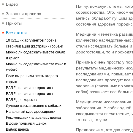
Видео
Начну, пожалуй, с темы, кот
собаководства. Это, несомне
Законы и правила
метисы обладают лучшим здо
Приюты
состояния здоровья породис
Все статьи
Медицина и генетика развив
количество наследственных 
10 худших аргументов против
стали исследовать больше и 
стерилизации (кастрации) собаки
дорогостоящи, то и проходят
Можно ли содержать вместе собак
и крыс?
Причина очень проста: у пор
Можно ли содержать вместе крыс и
результаты медицинских исс
собак?
исследованиями, повышает ц
Если вы решили взять второго
исследования проходит все б
хорька…
здоровья (связанных по ук
BARF - новая альтернатива
собак) возникает все больше
BARF - новая альтернатива
BARF для хорьков
Медицинские исследования 
Лучшие высказывания о собаках
заболевания. У собак одной 
Начальный курс дрессировки
складывается впечатление, ч
Рекомендации владельцу щенка
то глаза, то уши.
В доме появился щенок
Выбор щенка
Предположим, что два сосед