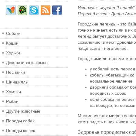
Источник: журнал "Lemmik" 
Перевод с эст.: Диана Архи
Городские легенды - это бай
точно не знает, есть ли в их
Собаки
легенд бытует достаточно. 
сожалению, имеют довольно 
Кошки
чаще всего - негативное.
Хорьки
Городскими легендами можно
Декоративные крысы
у кобелей есть период
Песчанки
кобель, убегающий со 
нормальное явление
Шиншиллы
дворняги обладают бо
Хомяки
породистых собак
если собака не бегает
Рыбки
на поводке, то ее жизн
Другие животные
Многие из этих мифов сложн
Породы собак
хотят видеть в них животных
Породы кошек
Здоровье породистых со