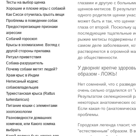
Тесты на выбор щенка
глазами и другую с больным
Хорошие и плохие игры с собакой
щенков-метисов. В результат
Как Сисси отучилась грызть вещи
одного родителя щенки унас
Проблемы в поведении собак
может быть и так, что щенк
Предостерегающие признаки
глаза от второй. Поскольку
агрессии
последующие тщательные исс
Собачий гороскоп
рыжие метисы подвержены пр
Крысы в зоомагазине. Взгляд с
самом деле заболевания, ко
другой стороны прилавка
растворяются в огромной ма
Ритуал приветствия
до общественности.
Собака-разрушитель
У дворняг крепче здоров
Почему собаки метят людей?
образом - ЛОЖЬ!
Храм крыс в Индии
Неписаный кодекс
Нет сомнений, что с развед
собаковладельцев
очень сильно отдалился от "
Туркестанская крыса (Rattus
Результатом селекционной р
turkestanicus)
некоторых анатомических о
Питание кошки с элементами
Если какая-то (анатомическа
зоопсихологии
проблемы.
Разновидности домашних
хомячков, или Какого хомяка
Городская легенда гласит, ч
выбрать
"естественным" образом. В 