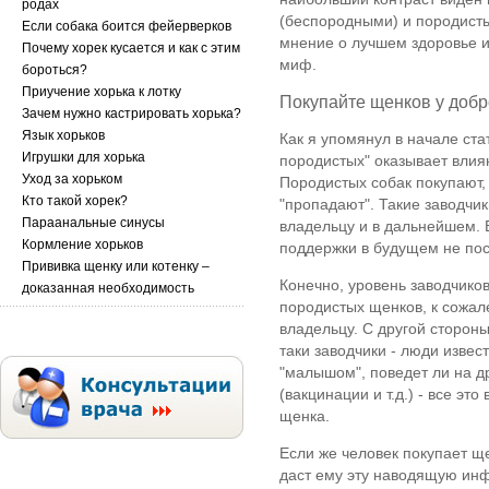
родах
(беспородными) и породист
Если собака боится фейерверков
мнение о лучшем здоровье и
Почему хорек кусается и как с этим
миф.
бороться?
Приучение хорька к лотку
Покупайте щенков у добр
Зачем нужно кастрировать хорька?
Язык хорьков
Как я упомянул в начале ста
Игрушки для хорька
породистых" оказывает влия
Уход за хорьком
Породистых собак покупают, 
Кто такой хорек?
"пропадают". Такие заводчи
Параанальные синусы
владельцу и в дальнейшем. Е
Кормление хорьков
поддержки в будущем не пос
Прививка щенку или котенку –
Конечно, уровень заводчиков
доказанная необходимость
породистых щенков, к сожал
владельцу. С другой стороны
таки заводчики - люди извес
"малышом", поведет ли на д
(вакцинации и т.д.) - все эт
щенка.
Если же человек покупает ще
даст ему эту наводящую инф