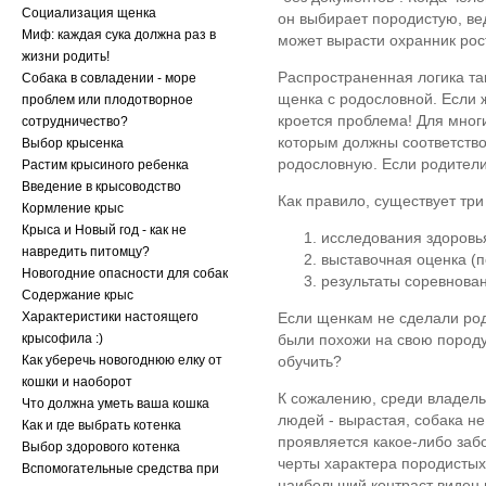
Социализация щенка
он выбирает породистую, ве
Миф: каждая сука должна раз в
может вырасти охранник рост
жизни родить!
Распространенная логика так
Собака в совладении - море
щенка с родословной. Если ж
проблем или плодотворное
кроется проблема! Для мног
сотрудничество?
которым должны соответствов
Выбор крысенка
родословную. Если родители 
Растим крысиного ребенка
Введение в крысоводство
Как правило, существует тр
Кормление крыс
Крыса и Новый год - как не
исследования здоровь
навредить питомцу?
выставочная оценка (п
Новогодние опасности для собак
результаты соревнован
Содержание крыс
Характеристики настоящего
Если щенкам не сделали род
крысофила :)
были похожи на свою породу
Как уберечь новогоднюю елку от
обучить?
кошки и наоборот
К сожалению, среди владель
Что должна уметь ваша кошка
людей - вырастая, собака не
Как и где выбрать котенка
проявляется какое-либо заб
Выбор здорового котенка
черты характера породистых 
Вспомогательные средства при
наибольший контраст виден