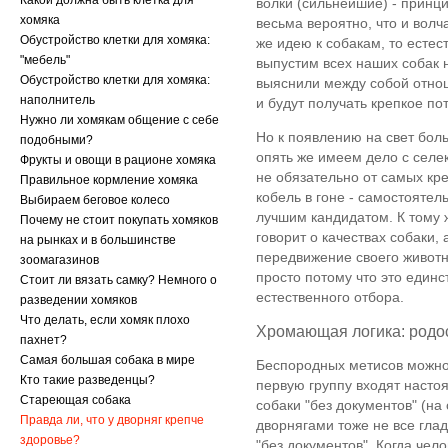
Какой должна быть клетка для
волки (сильнейшие) - принци
хомяка
весьма вероятно, что и вол
Обустройство клетки для хомяка:
же идею к собакам, то естес
"мебель"
выпустим всех наших собак 
Обустройство клетки для хомяка:
выяснили между собой отно
наполнитель
и будут получать крепкое по
Нужно ли хомякам общение с себе
Но к появлению на свет бол
подобными?
опять же имеем дело с селе
Фрукты и овощи в рационе хомяка
не обязательно от самых кре
Правильное кормление хомяка
кобель в гоне - самостоятел
Выбираем беговое колесо
лучшим кандидатом. К тому ж
Почему не стоит покупать хомяков
говорит о качествах собаки,
на рынках и в большинстве
передвижение своего животно
зоомагазинов
просто потому что это единст
Стоит ли вязать самку? Немного о
естественного отбора.
разведении хомяков
Что делать, если хомяк плохо
Хромающая логика: родос
пахнет?
Самая большая собака в мире
Беспородных метисов можно,
Кто такие разведенцы?
первую группу входят насто
Стареющая собака
собаки "без документов" (н
Правда ли, что у дворняг крепче
дворнягами тоже не все гла
здоровье?
"без документов". Когда чел