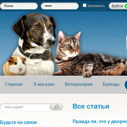
Запомнить
Главная
Э-магазин
Ветеринария
Бренды
Все статьи
Правда ли, что у дворн
Будьте на связи