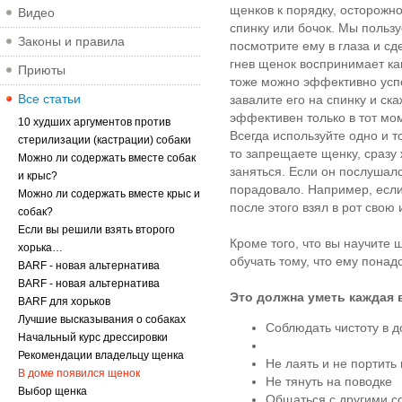
щенков к порядку, осторожно
Видео
спинку или бочок. Мы пользу
Законы и правила
посмотрите ему в глаза и сд
гнев щенок воспринимает ка
Приюты
тоже можно эффективно успо
Все статьи
завалите его на спинку и ск
эффективен только в тот мо
10 худших аргументов против
Всегда используйте одно и то
стерилизации (кастрации) собаки
то запрещаете щенку, сразу
Можно ли содержать вместе собак
заняться. Если он послушалс
и крыс?
порадовало. Например, если 
Можно ли содержать вместе крыс и
после этого взял в рот свою 
собак?
Если вы решили взять второго
Кроме того, что вы научите щ
хорька…
обучать тому, что ему понад
BARF - новая альтернатива
BARF - новая альтернатива
Это должна уметь каждая 
BARF для хорьков
Лучшие высказывания о собаках
Соблюдать чистоту в 
Начальный курс дрессировки
Рекомендации владельцу щенка
Не лаять и не портить
В доме появился щенок
Не тянуть на поводке
Выбор щенка
Общаться с другими со