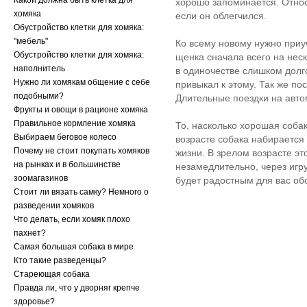
Какой должна быть клетка для
хорошо запоминается. Относи
хомяка
если он облегчился.
Обустройство клетки для хомяка:
"мебель"
Ко всему новому нужно приу
Обустройство клетки для хомяка:
щенка сначала всего на нес
наполнитель
в одиночестве слишком долго
Нужно ли хомякам общение с себе
привыкал к этому. Так же по
подобными?
Длительные поездки на авто
Фрукты и овощи в рационе хомяка
Правильное кормление хомяка
То, насколько хорошая собак
Выбираем беговое колесо
возрасте собака набирается
Почему не стоит покупать хомяков
жизни. В зрелом возрасте э
на рынках и в большинстве
незамедлительно, через игр
зоомагазинов
будет радостным для вас об
Стоит ли вязать самку? Немного о
разведении хомяков
Что делать, если хомяк плохо
пахнет?
Самая большая собака в мире
Кто такие разведенцы?
Стареющая собака
Правда ли, что у дворняг крепче
здоровье?