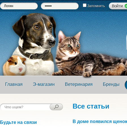
Запомнить
Главная
Э-магазин
Ветеринария
Бренды
Все статьи
В доме появился щено
Будьте на связи