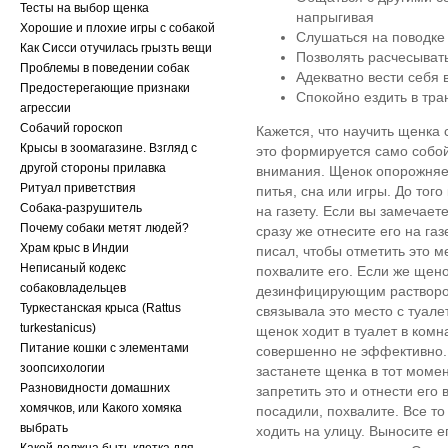
Тесты на выбор щенка
напрыгивая
Хорошие и плохие игры с собакой
Слушаться на поводке 
Как Сисси отучилась грызть вещи
Позволять расчесывать 
Проблемы в поведении собак
Адекватно вести себя в 
Предостерегающие признаки
Спокойно ездить в тран
агрессии
Собачий гороскоп
Кажется, что научить щенка 
Крысы в зоомагазине. Взгляд с
это формируется само собой
другой стороны прилавка
внимания. Щенок опорожняет
Ритуал приветствия
питья, сна или игры. До того
Собака-разрушитель
на газету. Если вы замечает
Почему собаки метят людей?
сразу же отнесите его на га
Храм крыс в Индии
писал, чтобы отметить это м
Неписаный кодекс
похвалите его. Если же щен
собаковладельцев
дезинфицирующим раствором
Туркестанская крыса (Rattus
связывала это место с туале
turkestanicus)
щенок ходит в туалет в комн
Питание кошки с элементами
совершенно не эффективно. 
зоопсихологии
застанете щенка в тот момен
Разновидности домашних
запретить это и отнести его
хомячков, или Какого хомяка
посадили, похвалите. Все то
выбрать
ходить на улицу. Выносите е