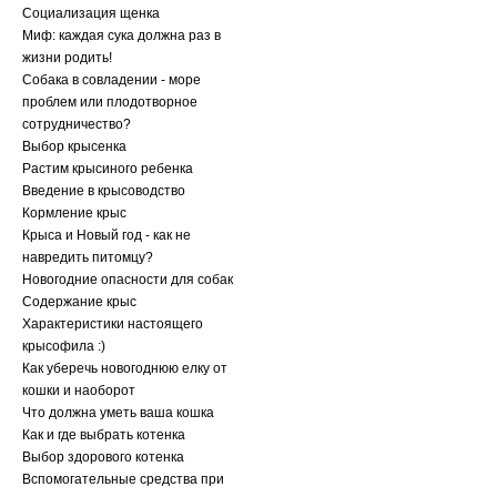
Социализация щенка
Миф: каждая сука должна раз в
жизни родить!
Собака в совладении - море
проблем или плодотворное
сотрудничество?
Выбор крысенка
Растим крысиного ребенка
Введение в крысоводство
Кормление крыс
Крыса и Новый год - как не
навредить питомцу?
Новогодние опасности для собак
Содержание крыс
Характеристики настоящего
крысофила :)
Как уберечь новогоднюю елку от
кошки и наоборот
Что должна уметь ваша кошка
Как и где выбрать котенка
Выбор здорового котенка
Вспомогательные средства при