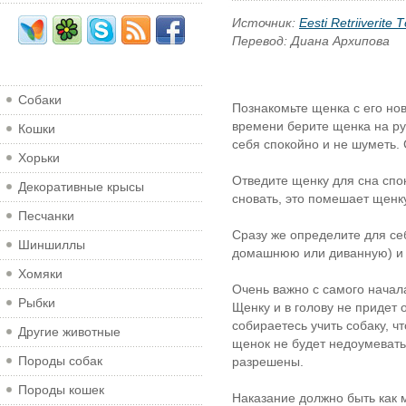
Источник:
Eesti Retriiverite 
Перевод: Диана Архипова
Собаки
Познакомьте щенка с его но
времени берите щенка на ру
Кошки
себя спокойно и не шуметь.
Хорьки
Отведите щенку для сна спо
Декоративные крысы
сновать, это помешает щенку
Песчанки
Сразу же определите для себ
Шиншиллы
домашнюю или диванную) и 
Хомяки
Очень важно с самого начал
Рыбки
Щенку и в голову не придет 
собираетесь учить собаку, 
Другие животные
щенок не будет недоумевать,
Породы собак
разрешены.
Породы кошек
Наказание должно быть как 