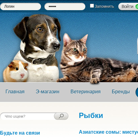
Запомнить
Главная
Э-магазин
Ветеринария
Бренды
Рыбки
Азиатские сомы: мистус
Будьте на связи