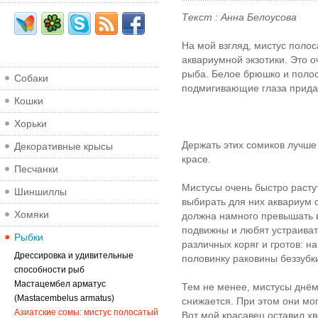
Текст : Анна Белоусова
На мой взгляд, мистус пол
аквариумной экзотики. Это 
рыба. Белое брюшко и поло
Собаки
подмигивающие глаза придаю
Кошки
Хорьки
Держать этих сомиков лучше 
Декоративные крысы
красе.
Песчанки
Мистусы очень быстро расту
Шиншиллы
выбирать для них аквариум с
Хомяки
должна намного превышать в
подвижны и любят устраивать
Рыбки
различных коряг и гротов: н
Дрессировка и удивительные
половинку раковины беззубк
способности рыб
Мастацембел арматус
Тем не менее, мистусы днём 
(Mastacembelus armatus)
снижается. При этом они мог
Азиатские сомы: мистус полосатый
Вот мой красавец оставил х