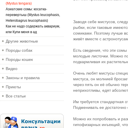
(Mystus tengara)
Азиатские сомы: косатка-
перевертыш (Mystus leucophasis,
Heterobagrus leucophasis)
Заводя себе мистусов, следу
Как не надо содержать аквариум,
рыбки, если таковые имеютс
или Купи меня в ад
сомиками. Поэтому лучше вс
живёт вместе с астронотусам
Другие животные
Породы собак
Есть сведения, что эти сомы
молодые листочки. Можно по
Породы кошек
подкармливая их растительн
Видео
Очень любят мистусы специа
Законы и правила
мистуса, он молнией бросает
через пять он её обычно тер
Приюты
неприхотливы, едят абсолют
Все статьи
Им требуется стандартная о
Подменивать ее достаточно 
Можно их попробовать и раз
гипофизарных инъекций, что