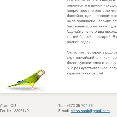
там эти пескари и родились.
перенесите в другой находя
неприятное (но опять же что
бассейна, один наполните во
была причинена неприятност
бассейнами, и пусть он буде
Сделайте из него два прохо
третий бассейн пескарей. Я
родной водой!
Отпустите пескарей в родное
слух тончайший, а и нюх пре
более чувствителен к запаху
512 раз чувствительнее, есл
удивительная рыбка!
Atlant OÜ
Тел. +372 35 704 66
Рег. № 12206149
E-mail:
elena.soob@gmail.com