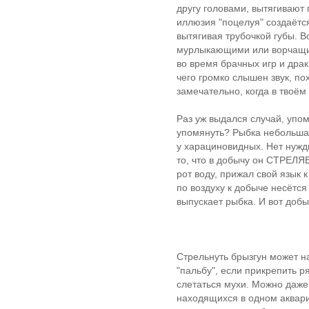
другу головами, вытягивают 
иллюзия "поцелуя" создаётс
вытягивая трубочкой губы. 
мурлыкающими или ворчащими
во время брачных игр и дра
чего громко слышен звук, п
замечательно, когда в твоём
Раз уж выдался случай, упом
упомянуть? Рыбка небольшая
у харациновидных. Нет нужды
то, что в добычу он СТРЕЛЯЕ
рот воду, прижал свой язык 
по воздуху к добыче несётся
выпускает рыбка. И вот добы
Стрельнуть брызгун может н
"пальбу", если прикрепить р
слетаться мухи. Можно даже 
находящихся в одном аквари