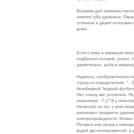
Возьмём для примера гнатон
нижняя губа удлинена. Окра
оттенком и двумя полосами п
дома.
Если к нему в аквариум кину
подбросил головой, уплыл, с
удивительно: рыба в аквар
Надеюсь, сообразительность
строку из определителя: "…Е
безобидный "водный футболи
Нет, спешу вас успокоить. 
(максимум - 7,17 В у некото
Несмотря на это, у всех мо
различают предметы одинако
электропроводности. Можно 
Петерса или лучше к гимна
водой дистиллированной, а 