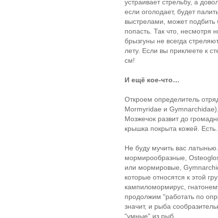
устраивает стрельбу, а дов
если оголодает, будет палит
выстрелами, может подбить 
попасть. Так что, несмотря 
брызгуны не всегда стреляют
лету. Если вы приклеете к с
см!
И ещё кое-что…
Откроем определитель отряд
Mormyridae и Gymnarchidae),
Мозжечок развит до громадн
крышка покрыта кожей. Есть…
Не буду мучить вас латынью
мормирообразные, Osteoglos
или мормировые, Gymnarchid
которые относятся к этой гр
кампиломормирус, гнатонем
продолжим "работать по опр
значит, и рыба сообразител
"умные" из рыб.