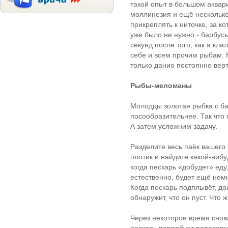
такой опыт в большом аквари
моллинезия и ещё несколько
прикреплять к ниточке, за к
уже было не нужно - барбусы
секунд после того, как я кла
себе и всем прочим рыбам. Н
только данио постоянно верт
Рыбы-меломаны
Молодцы золотая рыбка с ба
посообразительнее. Так что
А затем усложним задачу.
Разделите весь паёк вашего 
плотик и найдите какой-нибу
когда пескарь «добудет» еду,
естественно, будет ещё немн
Когда пескарь подплывёт, до
обнаружит, что он пуст. Что ж
Через некоторое время снова