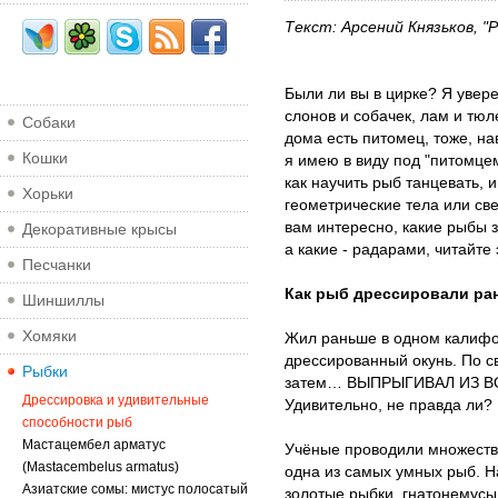
Текст: Арсений Князьков, "
Были ли вы в цирке? Я увере
слонов и собачек, лам и тюл
Собаки
дома есть питомец, тоже, на
Кошки
я имею в виду под "питомцем
как научить рыб танцевать, и
Хорьки
геометрические тела или све
вам интересно, какие рыбы 
Декоративные крысы
а какие - радарами, читайте 
Песчанки
Как рыб дрессировали ра
Шиншиллы
Хомяки
Жил раньше в одном калиф
дрессированный окунь. По с
Рыбки
затем… ВЫПРЫГИВАЛ ИЗ ВОДЫ
Дрессировка и удивительные
Удивительно, не правда ли?
способности рыб
Мастацембел арматус
Учёные проводили множество
(Mastacembelus armatus)
одна из самых умных рыб. Н
Азиатские сомы: мистус полосатый
золотые рыбки, гнатонемусы