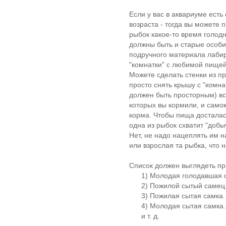
Если у вас в аквариуме есть 
возраста - тогда вы можете 
рыбок какое-то время голодн
должны быть и старые особи,
подручного материала лабири
"комнатки" с любимой пище
Можете сделать стенки из п
просто снять крышу с "комна
должен быть просторным) все
которых вы кормили, и самок
корма. Чтобы пища досталас
одна из рыбок схватит "добы
Нет, не надо нацеплять им 
или взрослая та рыбка, что 
Список должен выглядеть пр
1) Молодая голодавшая с
2) Пожилой сытый самец
3) Пожилая сытая самка.
4) Молодая сытая самк
и т. д.