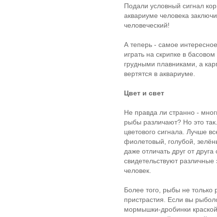
Подали условный сигнал кор
аквариуме человека заключил
человеческий!
А теперь - самое интересное
играть на скрипке в басово
грудными плавниками, а ка
вертятся в аквариуме.
Цвет и свет
Не правда ли странно - мног
рыбы различают? Но это так
цветового сигнала. Лучше в
фиолетовый, голубой, зелёны
даже отличать друг от друга 
свидетельствуют различные э
человек.
Более того, рыбы не только
пристрастия. Если вы рыбол
мормышки-дробинки краской: