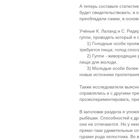
А теперь составьте статисти
будет свидетельствовать: в
преобладали самки, в осно
Учёные К. Лаланд и С. Риде
гуппи, проводить который я 
1) Голодные особи проявля
требуется пища; голод спос
2) Гуппи - живородящие ры
пищи для молоди.
3) Молодые особи более бы
новые источники пропитания
Также исследователи выясни
справлялись и с другими п
проэкспериментировать, прид
В заголовке раздела я упом
рыбёшки. Способностей к др
они не отличаются. Но у нек
прямо-таки удивительные сп
гурами рода хелостома. Во 