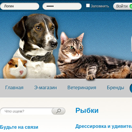
Запомнить
Главная
Э-магазин
Ветеринария
Бренды
Рыбки
Дрессировка и удивит
Будьте на связи