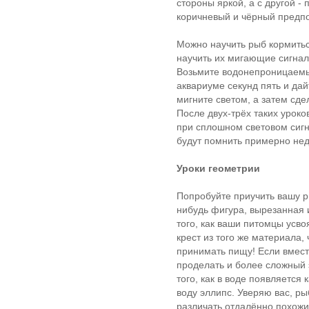
стороны яркой, а с другой -
коричневый и чёрный предпо
Можно научить рыб кормитьс
научить их мигающие сигнал
Возьмите водонепроницаемый
аквариуме секунд пять и дай
мигните светом, а затем сде
После двух-трёх таких урок
при сплошном световом сигн
будут помнить примерно нед
Уроки геометрии
Попробуйте приучить вашу ры
нибудь фигура, вырезанная и
того, как ваши питомцы усвоя
крест из того же материала,
принимать пищу! Если вместо
проделать и более сложный 
того, как в воде появляется 
воду эллипс. Уверяю вас, р
различать отдалённо похожи