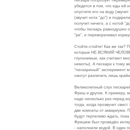
пескарь попробует переверну
убедится в том, что еды ей 
опустите его на воду (звучит
(звучит нота "до") и подкреп
получит ничего, а с нотой "
чтобы пескарь равнодушно о
"ре", и переворачивал корму
Стойте-стойте! Как же так? П
которые НЕ ВСЯКИЙ ЧЕЛОВЕК
глухонемые, как считают мног
немоты). А пескари к тому ж
"пескариный" эксперимент м
смогут различить лишь крайни
Великолепный слух пескарей
Фриш и другие. К примеру, 
надо несколько раз перед ко
тогда, когда прозвучит свис
две комнаты от аквариума. 
будут терпеливо ждать, пока
Фришем был проведён интер
- наполнили водой. В один п