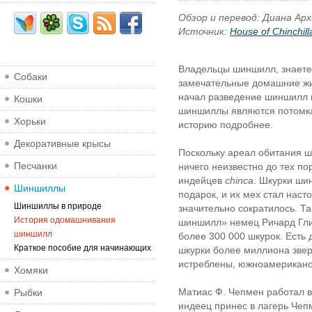
Обзор и перевод: Диана Ар
Источник:
House of Chinchill
Владельцы шиншилл, знаете л
Собаки
замечательные домашние жи
начал разведение шиншилл 
Кошки
шиншиллы являются потомка
Хорьки
историю подробнее.
Декоративные крысы
Поскольку ареал обитания 
Песчанки
ничего неизвестно до тех по
индейцев
chinca
. Шкурки ши
Шиншиллы
подарок, и их мех стал наст
Шиншиллы в природе
значительно сократилось. Та
История одомашнивания
шиншилл» немец Ричард Глик
шиншилл
более 300 000 шкурок. Есть
Краткое пособие для начинающих
шкурки более миллиона звер
истреблены, южноамериканск
Хомяки
Матиас Ф. Чепмен работал 
Рыбки
индеец принес в лагерь Че