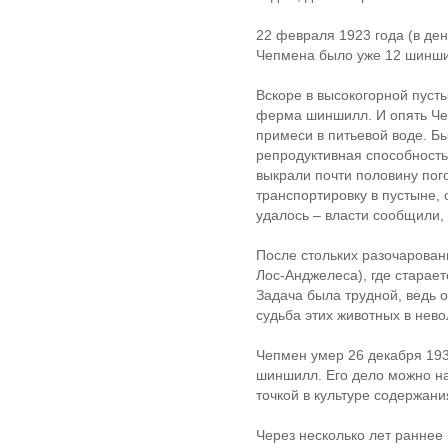
22 февраля 1923 года (в де
Чепмена было уже 12 шиншил
Вскоре в высокогорной пуст
ферма шиншилл. И опять Че
примеси в питьевой воде. Б
репродуктивная способность
выкрали почти половину по
транспортировку в пустыне, 
удалось – власти сообщили,
После стольких разочарован
Лос-Анджелеса), где старае
Задача была трудной, ведь 
судьба этих животных в нев
Чепмен умер 26 декабря 193
шиншилл. Его дело можно на
точкой в культуре содержан
Через несколько лет раннее