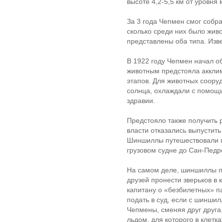
высоте 4,2-5,5 км от уровня 
За 3 года Чепмен смог собр
сколько среди них было жи
представлены оба типа. Изве
В 1922 году Чепмен начал о
животным предстояла акклим
этапов. Для животных соору
солнца, охлаждали с помощ
здравии.
Предстояло также получить
власти отказались выпустить
Шиншиллы путешествовали по
грузовом судне до Сан-Педр
На самом деле, шиншиллы п
друзей пронести зверьков в
капитану о «безбилетных» п
подать в суд, если с шиншил
Чепмены, сменяя друг друг
льдом, для которого в клет