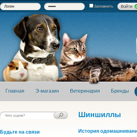
Запомнить
Главная
Э-магазин
Ветеринария
Бренды
Шиншиллы
История одомашниван
Будьте на связи