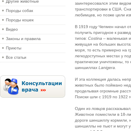
Другие животные
заинтересовался этим видом
транспортировки в США. Сна
Породы собак
любимцев, но позже цели из
Породы кошек
В 1919 году Чепмен начал о
Видео
получить пригодное к разве
типов:
Сostina
– маленькая 
Законы и правила
живущая на больших высотах
Приюты
моря, то есть примерно на г
легкодоступных местах у п
Все статьи
практически уничтожены, то
шиншиллах
Lanigera
.
И эта коллекция далась непр
животных было поймано нед
проделывая огромные рассто
Поиски шли с 1919 по 1922 г
Один из ловцов рассказывал
Животное поместили в 18-ли
дороге шиншиллу кормили, н
шиншиллы не пьют и могут ум