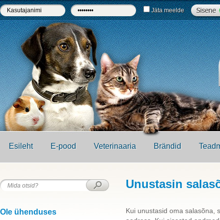
Jäta meelde
Esileht
E-pood
Veterinaaria
Brändid
Teadm
Unustasin salas
Kui unustasid oma salasõna, sii
Ole ühenduses