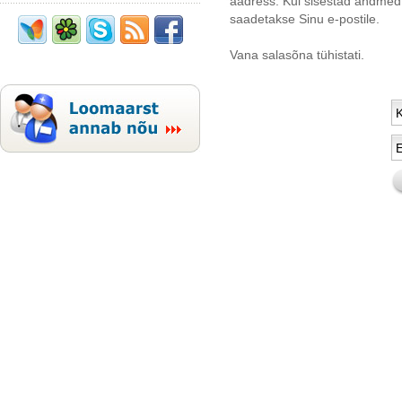
aadress. Kui sisestad andmed 
saadetakse Sinu e-postile.
Vana salasõna tühistati.