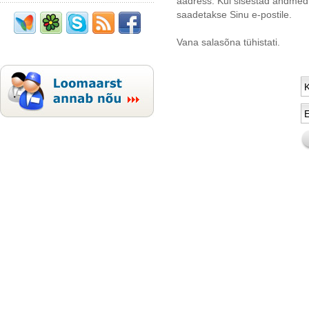
aadress. Kui sisestad andmed 
saadetakse Sinu e-postile.
Vana salasõna tühistati.