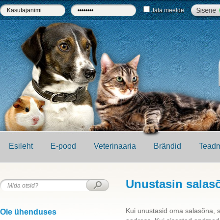
Jäta meelde
Esileht
E-pood
Veterinaaria
Brändid
Teadm
Unustasin salas
Kui unustasid oma salasõna, sii
Ole ühenduses