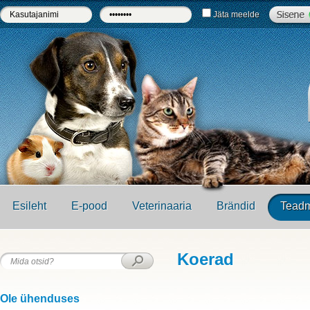
Jäta meelde
Esileht
E-pood
Veterinaaria
Brändid
Teadm
Koerad
Ole ühenduses