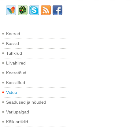
Koerad
Kassid
Tuhkrud
Liivahiired
Koeratõud
Kassitõud
Video
Seadused ja nõuded
Varjupaigad
Kõik artiklid