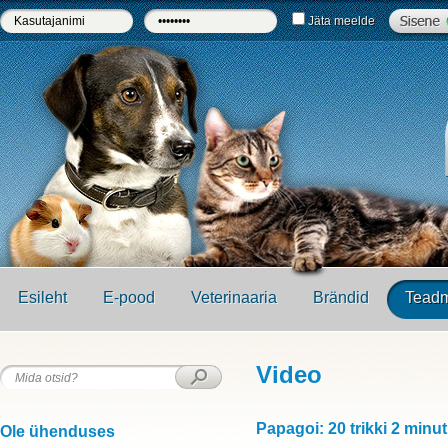
Jäta meelde
Esileht
E-pood
Veterinaaria
Brändid
Teadm
Video
Papagoi: 20 trikki 2 minut
Ole ühenduses