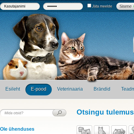
Jäta meelde
Esileht
E-pood
Veterinaaria
Brändid
Teadm
Otsingu tulemu
Ole ühenduses