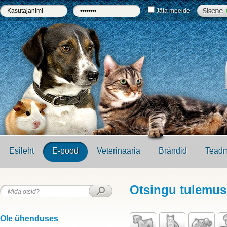
Jäta meelde
Esileht
E-pood
Veterinaaria
Brändid
Teadm
Otsingu tulemu
Ole ühenduses